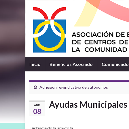
Inicio
Beneficios Asociado
Comunicados
Adhesión reivindicativa de autónomos
Ayudas Municipales 
ABR
08
Distinguido/a amigo/a,