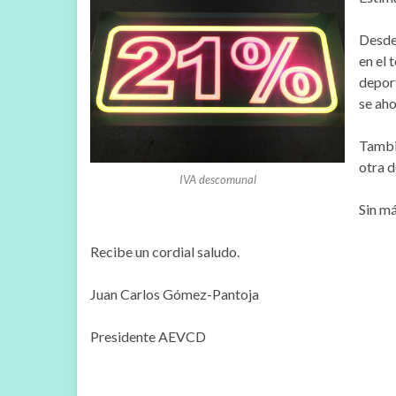
Desde 
en el 
depor
se aho
Tambié
otra 
IVA descomunal
Sin má
Recibe un cordial saludo.
Juan Carlos Gómez-Pantoja
Presidente AEVCD