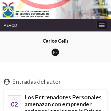
AEVCD
Alter
la
nave
Carlos Celis
Entradas del autor
Los Entrenadores Personales
OCT
02
amenazan con emprender
acciones legales por la Futura