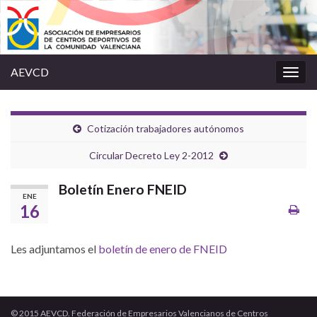
AEVCD
Alter
la
nave
Cotización trabajadores autónomos
Circular Decreto Ley 2-2012
Boletín Enero FNEID
ENE
16
Les adjuntamos el
boletín de enero de FNEID
© 2015 AEVCD. Federación de Empresarios Valencianos de Centros