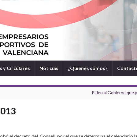
 y Circulares
Noticias
¿Quiénes somos?
Contact
Piden al Gobierno que p
2013
obó el decreto del Consell, por el que se determina el calendario lab