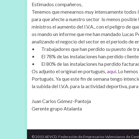
Estimados compañeros,
Tenemos que menearnos muy intensamente todos los 
para que afecte a nuestro sector lo menos posible l
ministros el aumento del I.V.A., con el peligro de q
os mando un informe que me han mandado Lucas Peñ
analizando el negocio del sector en el periodo de e
• Trabajadores que han perdido su puesto de tra
• El 78% de las instalaciones han perdido clientes
• El 80% de las instalaciones ha perdido facturaci
Os adjunto el original en portugués,
aquí
. Lo hemos
Portugués. Ya que este fin de semana tengo intenció
la subida del I.V.A. para la actividad deportiva, p
Juan Carlos Gómez-Pantoja
Gerente grupo Atalanta
© 2015 AEVCD. Federación de Empresarios Valencianos de Cent