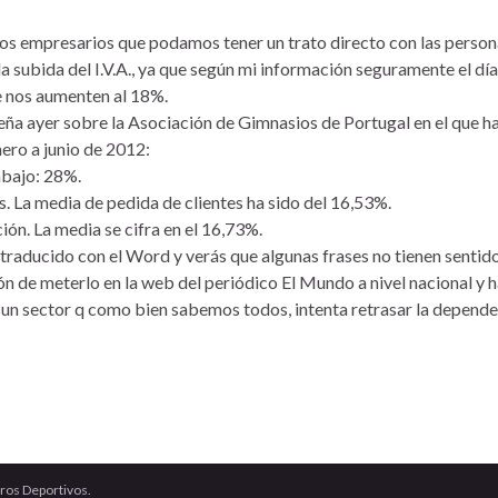
empresarios que podamos tener un trato directo con las personas
a subida del I.V.A., ya que según mi información seguramente el día 
ue nos aumenten al 18%.
a ayer sobre la Asociación de Gimnasios de Portugal en el que h
nero a junio de 2012:
bajo: 28%.
. La media de pedida de clientes ha sido del 16,53%.
ón. La media se cifra en el 16,73%.
 traducido con el Word y verás que algunas frases no tienen sentid
n de meterlo en la web del periódico El Mundo a nivel nacional y h
ara un sector q como bien sabemos todos, intenta retrasar la depend
ros Deportivos.