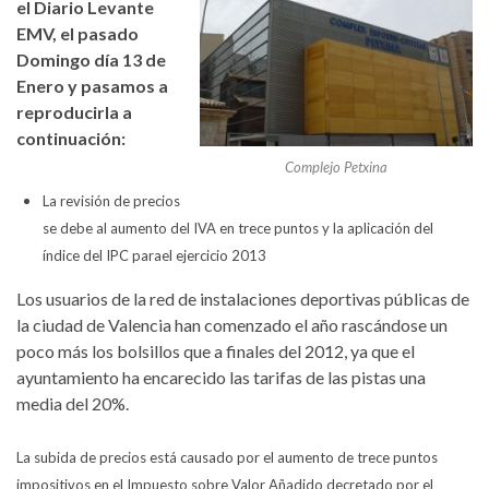
el Diario Levante
EMV, el pasado
Domingo día 13 de
Enero y pasamos a
reproducirla a
continuación:
Complejo Petxina
La revisión de precios
se debe al aumento d
el
IVA en trece puntos y la aplicación d
el
índice d
el
IPC para
el
ejercicio 2013
Los usuarios de la red de instalaciones deportivas públicas de
la ciudad de Valencia han comenzado
el
año rascándose un
poco más los bolsillos que a finales d
el
2012, ya que
el
ayuntamiento ha encarecido las tarifas de las pistas una
media d
el
20%
.
La subida de precios está causado por
el
aumento de trece puntos
impositivos en
el
Impuesto sobre Valor Añadido decretado por
el