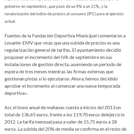
gobierno en septiembre „que pasó de un 8% a un 21%„ y la
revalorización d
el
índice de precios al consumo (IPC) para
el
ejercicio
actual.
Fuentes de la Fundación Deportiva Municipal comentaron a
Levante-EMV que «más que una subida de precios es una
regularización general de tarifas.
El
ayuntamiento decidió
posponer
el
incrementó d
el
IVA de septiembre en sus
instalaciones de gestión directa, asumiendo un periodo de
espera de tres meses mientras las firmas externas que
gestionan pistas sí lo ejecutaron. Ahora, hemos decidido
aprobar
el
incremento al comenzar
un
a nueva temporada
deportiva».
Así,
el
bono anual de mañanas cuesta a inicios d
el
2013 un
total de 136,65 euros, frente a los 119,70 euros d
el
ejercicio
2012. La tarifa mensual pasa a valer de 15,75 euros a 18
euros. La subida d
el
20% de media se confirma en
el
resto de