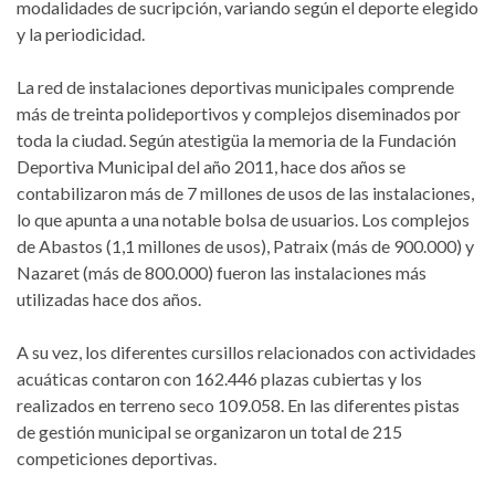
modalidades de sucripción, variando según
el
deporte
el
egido
y la periodicidad.
La red de instalaciones deportivas municipales comprende
más de treinta polideportivos y complejos diseminados por
toda la ciudad. Según atestigüa la memoria de la Fundación
Deportiva Municipal d
el
año 2011, hace dos años se
contabilizaron más de 7 millones de usos de las instalaciones,
lo que ap
un
ta a
un
a notable bolsa de usuarios. Los complejos
de Abastos (1,1 millones de usos), Patraix (más de 900.000) y
Nazaret (más de 800.000) fueron las instalaciones más
utilizadas hace dos años.
A su vez, los diferentes cursillos r
el
acionados con actividades
acuáticas contaron con 162.446 plazas cubiertas y los
realizados en terreno seco 109.058. En las diferentes pistas
de gestión m
un
icipal se organizaron
un
total de 215
competiciones deportivas.