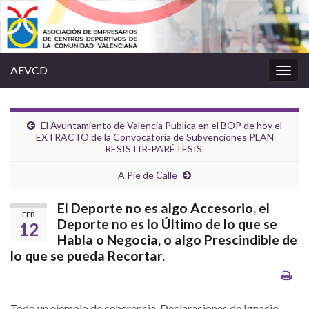
AEVCD
Alter
la
nave
El Ayuntamiento de Valencia Publica en el BOP de hoy el
EXTRACTO de la Convocatoria de Subvenciones PLAN
RESISTIR-PARÉTESIS.
A Pie de Calle
El Deporte no es algo Accesorio, el
FEB
Deporte no es lo Último de lo que se
12
Habla o Negocia, o algo Prescindible de
lo que se pueda Recortar.
Todo un ejemplo de coherencia. Declaraciones de Ignacio