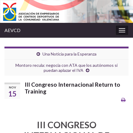
AEVCD
Alter
la
nave
Una Noticia para la Esperanza
Montoro recula: negocia con ATA que los autónomos sí
puedan aplazar el IVA
III Congreso Internacional Return to
NOV
Training
15
III CONGRESO