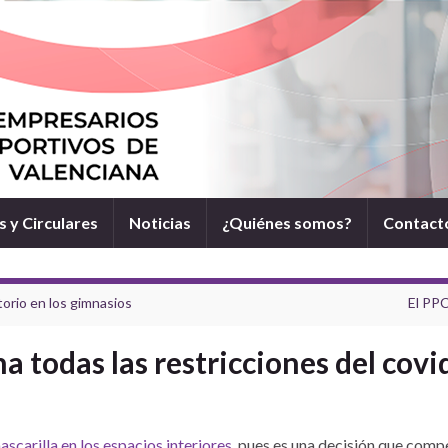
 y Circulares
Noticias
¿Quiénes somos?
Contact
atorio en los gimnasios
El PPC
a todas las restricciones del covi
ascarilla en los espacios interiores
, pues es una decisión que comp