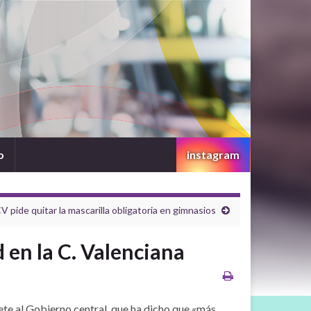
o
instagram
V pide quitar la mascarilla obligatoria en gimnasios
d en la C. Valenciana
ete al Gobierno central, que ha dicho que «más