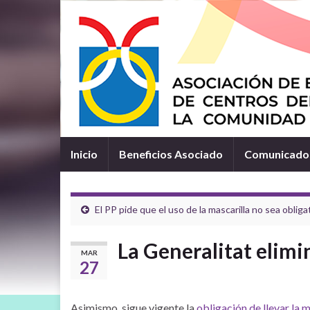
Inicio
Beneficios Asociado
Comunicados
El PP pide que el uso de la mascarilla no sea oblig
La Generalitat elimin
MAR
27
Asimismo, sigue vigente la
obligación de llevar la m