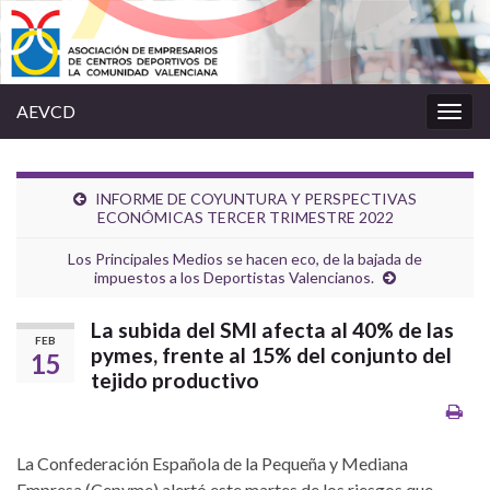
AEVCD
Alter
la
nave
INFORME DE COYUNTURA Y PERSPECTIVAS
ECONÓMICAS TERCER TRIMESTRE 2022
Los Principales Medios se hacen eco, de la bajada de
impuestos a los Deportistas Valencianos.
La subida del SMI afecta al 40% de las
FEB
pymes, frente al 15% del conjunto del
15
tejido productivo
La Confederación Española de la Pequeña y Mediana
Empresa (Cepyme) alertó este martes de los riesgos que