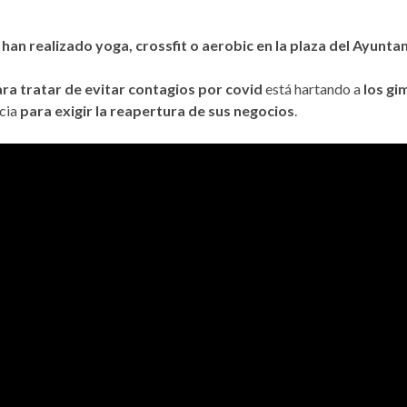
an realizado yoga, crossfit o aerobic en la plaza del Ayun
ara tratar de evitar contagios por covid
está hartando a
los gi
ncia
para exigir la reapertura de sus negocios
.