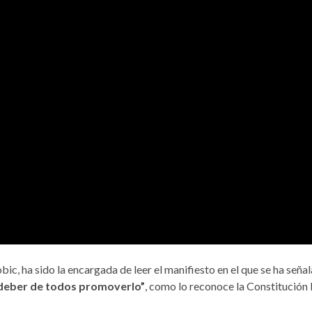
ic, ha sido la encargada de leer el manifiesto en el que se ha seña
n deber de todos promoverlo”
, como lo reconoce la Constitución 