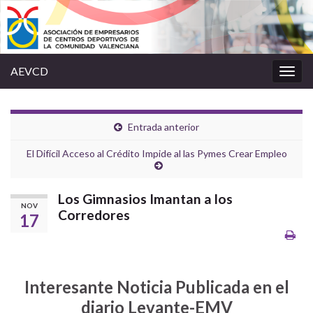
AEVCD
Alter
la
nave
Entrada anterior
El Difícil Acceso al Crédito Impide al las Pymes Crear Empleo
Los Gimnasios Imantan a los
NOV
Corredores
17
Interesante Noticia Publicada en el
diario Levante-EMV