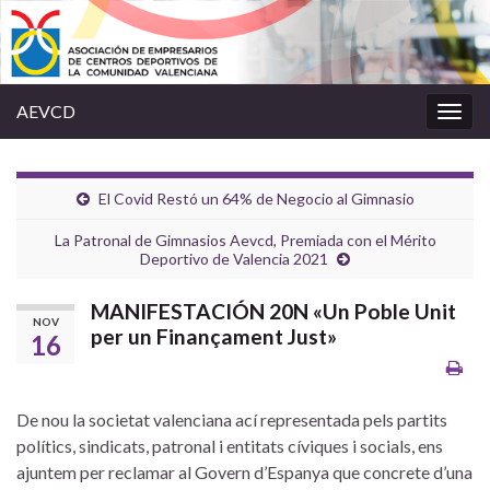
AEVCD
Alter
la
nave
El Covid Restó un 64% de Negocio al Gimnasio
La Patronal de Gimnasios Aevcd, Premiada con el Mérito
Deportivo de Valencia 2021
MANIFESTACIÓN 20N «Un Poble Unit
NOV
per un Finançament Just»
16
De nou la societat valenciana ací representada pels partits
polítics, sindicats, patronal i entitats cíviques i socials, ens
ajuntem per reclamar al Govern d’Espanya que concrete d’una