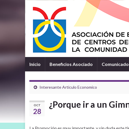
Inicio
Beneficios Asociado
Comunicados
Interesante Articulo Economico
¿Porque ir a un Gim
OCT
28
La Promoción es muy importante, y sin duda este tip