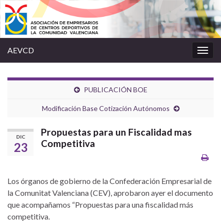
AEVCD
Alter
la
nave
PUBLICACIÓN BOE
Modificación Base Cotización Autónomos
Propuestas para un Fiscalidad mas
DIC
Competitiva
23
Los órganos de gobierno de la Confederación Empresarial de
la Comunitat Valenciana (CEV), aprobaron ayer el documento
que acompañamos “Propuestas para una fiscalidad más
competitiva.