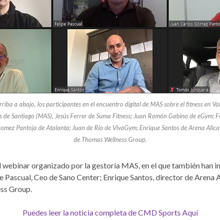
rriba a abajo, los participantes en el encuentro digital de MAS sobre el fitness en V
 de Santiago (MAS), Jesús Ferrer de Suma Fitness; Juan Ramón Gabino de eGym; F
Gomez Pantoja de Atalanta; Juan de Río de VivaGym; Enrique Santos de Arena Alic
de Thomas Wellness Group.
en el webinar organizado por la gestoría MAS, en el que también han 
ipe Pascual, Ceo de Sano Center; Enrique Santos, director de Aren
ss Group.
Puedes leer la noticia completa de CMD Sports Aquí