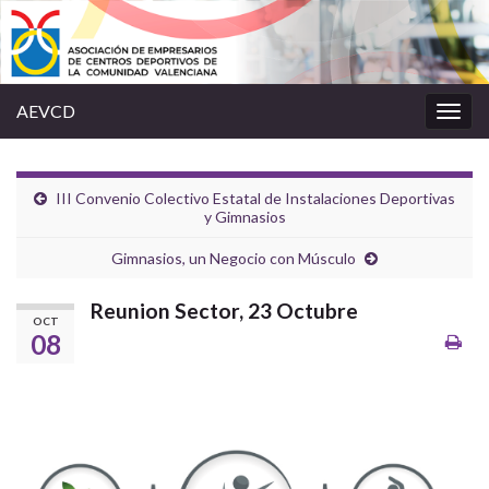
AEVCD
Alter
la
nave
III Convenio Colectivo Estatal de Instalaciones Deportivas
y Gimnasios
Gimnasios, un Negocio con Músculo
Reunion Sector, 23 Octubre
OCT
08