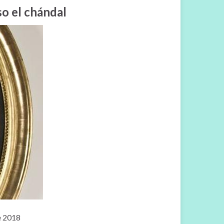
so el chándal
de 2018