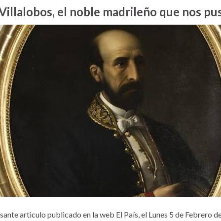
Villalobos, el noble madrileño que nos pu
sante articulo publicado en la web El País, el Lunes 5 de Febrero 