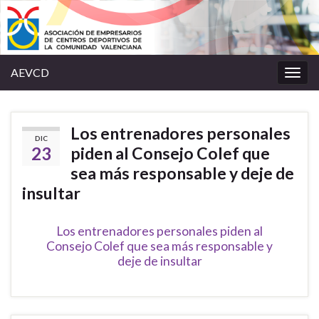
AEVCD
Alter
la
nave
Los entrenadores personales
DIC
23
piden al Consejo Colef que
sea más responsable y deje de
insultar
Los entrenadores personales piden al
Consejo Colef que sea más responsable y
deje de insultar